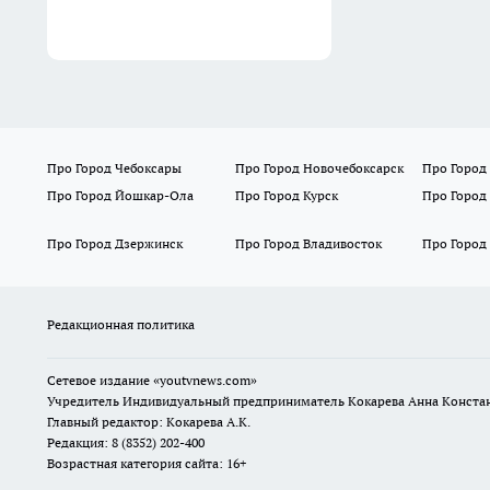
Забыла про жесткую химию:
нагар сходит со сковороды
целыми слоями благодаря
обычным бумажным
полотенцам
15:30
Единая Россия предложила
ввести единые правила и
проверки для всех
аттракционов
15:15
Забыла про другие рецепты:
эти огурцы стоят годами без
вздутых крышек и
разлетаются за пару минут
14:50