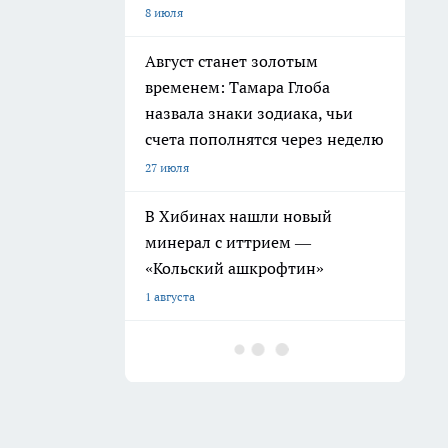
8 июля
Август станет золотым
временем: Тамара Глоба
назвала знаки зодиака, чьи
счета пополнятся через неделю
27 июля
В Хибинах нашли новый
минерал с иттрием —
«Кольский ашкрофтин»
1 августа
Вселенная исполнит ваши
мечты в июле: Тамара Глоба
назвала знаки, чьи желания
начнут сбываться мгновенно