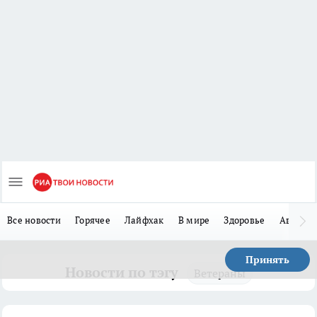
Все новости
Горячее
Лайфхак
В мире
Здоровье
Авто
Принять
Новости по тэгу
Ветераны