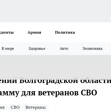
иденты
Армия
Политика
В мире
Здоровье
Авто
Экономика
ений Волгоградской област
амму для ветеранов СВО
ия
СВО
Ветераны