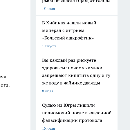
рыба не спасла город от голода
15 июля
В Хибинах нашли новый
минерал с иттрием —
«Кольский ашкрофтин»
1 августа
Вы каждый раз рискуете
здоровьем: почему химики
запрещают кипятить одну и ту
ача-
же воду в чайнике дважды
ога.
8 июля
Судью из Югры лишили
полномочий после выявленной
фальсификации протокола
10 июля