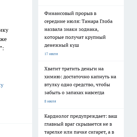
Финансовый прорыв в
середине июля: Тамара Глоба
назвала знаки зодиака,
ику
которые получат крупный
кже
денежный куш
":
17 июля
Хватит тратить деньги на
химию: достаточно капнуть на
втулку одно средство, чтобы
ку
забыть о запахах навсегда
8 июля
Кардиолог предупреждает: ваш
главный враг скрывается не в
тарелке или пачке сигарет, а в