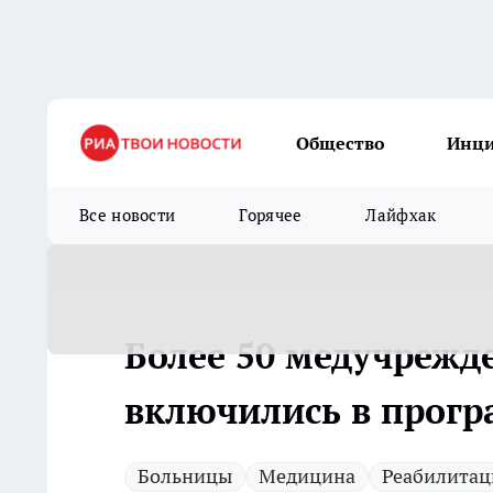
Общество
Инц
Все новости
Горячее
Лайфхак
Более 50 медучрежд
включились в прогр
Больницы
Медицина
Реабилитац