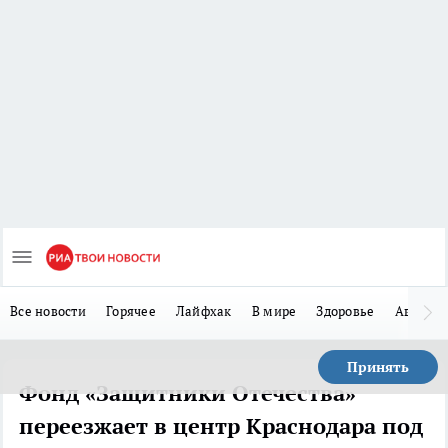
Все новости
Горячее
Лайфхак
В мире
Здоровье
Авто
Принять
Фонд «Защитники Отечества»
переезжает в центр Краснодара под