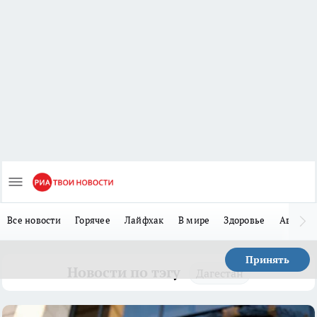
Все новости
Горячее
Лайфхак
В мире
Здоровье
Авто
Принять
Новости по тэгу
Дагестан