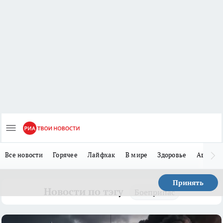
Все новости
Горячее
Лайфхак
В мире
Здоровье
Авто
Принять
Новости по тэгу
Боеприпас