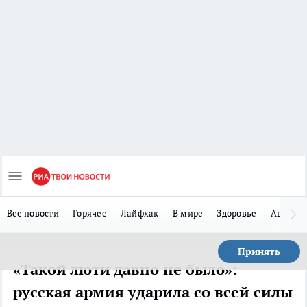
Все новости
Горячее
Лайфхак
В мире
Здоровье
Авто
Принять
«Такой люти давно не было»:
русская армия ударила со всей силы