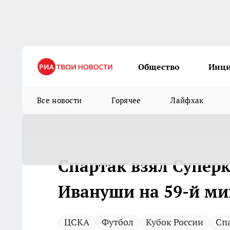
Общество
Инц
Все новости
Горячее
Лайфхак
Спартак взял Суперк
Ивануши на 59-й ми
ЦСКА
Футбол
Кубок России
Сп