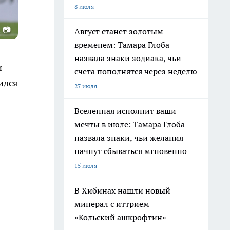
8 июля
 📷
Август станет золотым
временем: Тамара Глоба
назвала знаки зодиака, чьи
и
счета пополнятся через неделю
ился
27 июля
Вселенная исполнит ваши
мечты в июле: Тамара Глоба
назвала знаки, чьи желания
начнут сбываться мгновенно
15 июля
В Хибинах нашли новый
минерал с иттрием —
«Кольский ашкрофтин»