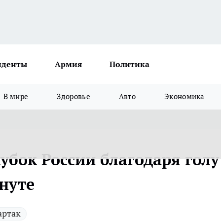
иденты
Армия
Политика
В мире
Здоровье
Авто
Экономика
убок России благодаря голу
нуте
артак