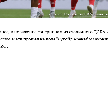
Алексей Филиппов/РИА Новости
нанесли поражение соперницам из столичного ЦСКА 
ссии. Матч прошел на поле "Лукойл Арены" и законч
.Ru".