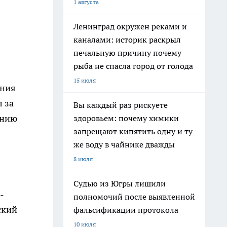
1 августа
Ленинград окружен реками и
каналами: историк раскрыл
печальную причину почему
рыба не спасла город от голода
15 июля
ания
 за
Вы каждый раз рискуете
ению
здоровьем: почему химики
запрещают кипятить одну и ту
же воду в чайнике дважды
8 июля
Судью из Югры лишили
-
полномочий после выявленной
ский
фальсификации протокола
10 июля