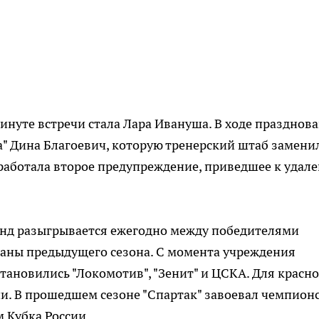
инуте встречи стала Лара Ивануша. В ходе празднов
" Дина Благоевич, которую тренерский штаб заменил
заработала второе предупреждение, приведшее к удал
анд разыгрывается ежегодно между победителями
раны предыдущего сезона. С момента учреждения
становились "Локомотив", "Зенит" и ЦСКА. Для красно
рии. В прошедшем сезоне "Спартак" завоевал чемпион
м Кубка России.