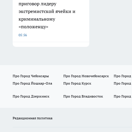
приговор лидеру
экстремистской ячейки и
криминальному
«положенцу»
05:56
Про Город Чебоксары
Про Город Новочебоксарск
Про Город
Про Город Йошкар-Ола
Про Город Курск
Про Город
Про Город Дзержинск
Про Город Владивосток
Про Город
Редакционная политика