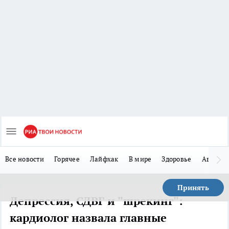
Все новости
Горячее
Лайфхак
В мире
Здоровье
Авто
Принять
Депрессия, СДВГ и "шрекинг":
кардиолог назвала главные