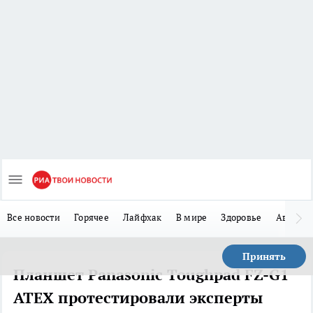
Все новости
Горячее
Лайфхак
В мире
Здоровье
Авто
Принять
Планшет Panasonic Toughpad FZ-G1
ATEX протестировали эксперты