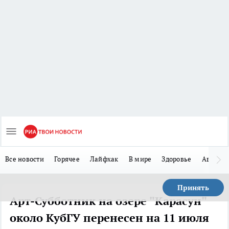
Все новости
Горячее
Лайфхак
В мире
Здоровье
Авто
Принять
Арт-Субботник на озере "Карасун"
около КубГУ перенесен на 11 июля