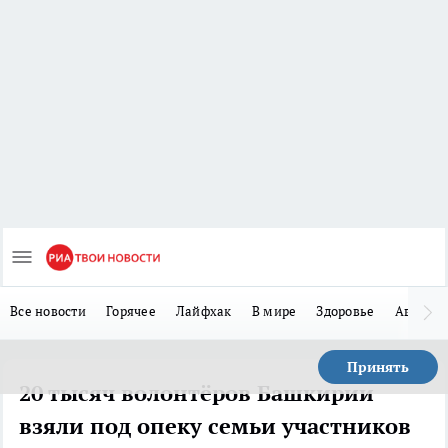
Все новости
Горячее
Лайфхак
В мире
Здоровье
Авто
Принять
20 тысяч волонтёров Башкирии
взяли под опеку семьи участников