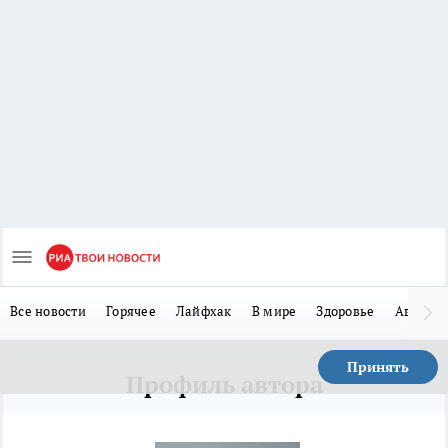
Все новости
Горячее
Лайфхак
В мире
Здоровье
Авто
Принять
Профиль автора