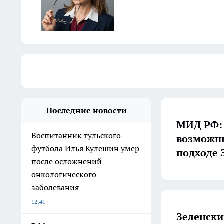
Последние новости
МИД РФ: 
Воспитанник тульского
возможны
футбола Илья Кулешин умер
подходе 
после осложнений
онкологического
заболевания
12:41
Зеленски