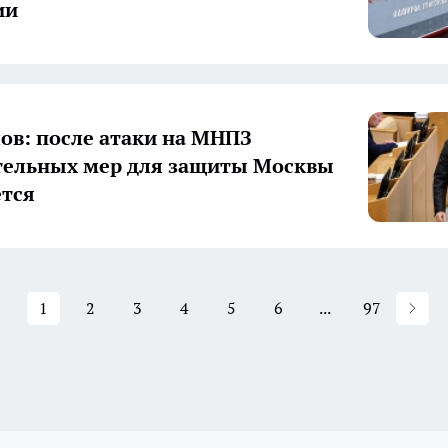
ии
ов: после атаки на МНПЗ
тельных мер для защиты Москвы
ется
1
2
3
4
5
6
...
97