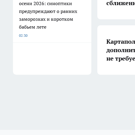
сближен
осени 2026: синоптики
предупреждают о ранних
заморозках и коротком
бабьем лете
02:30
Картапол
дополни
не требу