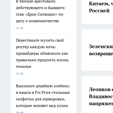
В Москве арестовали
Китаем, 
действующего и бывшего
Россией
глав «Дрон Солюшнс» по
делу о мошенничестве
11:16
Перестаньте мучить свой
Зеленски
роутер каждую ночь:
возвраще
провайдеры объяснили как
правильно продлить жизнь
технике
11:10
Выкиньте дешёвую клеёнку:
Леонков 
я нашла в Fix Price стильные
Владивос
салфетки для сервировки,
напряжен
которые меняют вид кухни
10:40