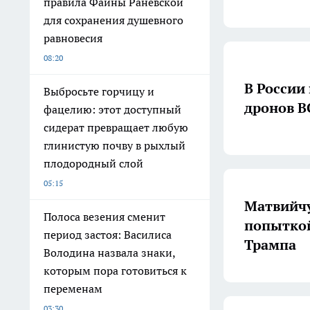
правила Фаины Раневской
для сохранения душевного
равновесия
08:20
В России
Выбросьте горчицу и
дронов В
фацелию: этот доступный
сидерат превращает любую
глинистую почву в рыхлый
плодородный слой
05:15
Матвийчу
Полоса везения сменит
попыткой
период застоя: Василиса
Трампа
Володина назвала знаки,
которым пора готовиться к
переменам
03:30