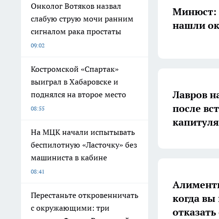
Онколог Вотяков назвал
Минюст: 
слабую струю мочи ранним
нашли ок
сигналом рака простаты
09:02
Костромской «Спартак»
выиграл в Хабаровске и
Лавров н
поднялся на второе место
после вс
08:55
капитул
На МЦК начали испытывать
беспилотную «Ласточку» без
машиниста в кабине
08:41
Алименты
Перестаньте откровенничать
когда вы
с окружающими: три
отказать