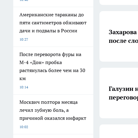
Американские тараканы до
пяти сантиметров обживают
дачи и подвалы в России
Захарова
после сл
10:27
После переворота фуры на
М-4 «Дон» пробка
растянулась более чем на 30
км
Галузин 
10:14
перегово
Москвич полтора месяца
лечил зубную боль, а
причиной оказался инфаркт
10:02