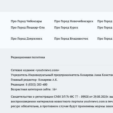
Про Город Чебоксары
Про Город Новочебоксарск
Про Город
Про Город Йошкар-Ола
Про Город Курск
Про Город
Про Город Дзержинск
Про Город Владивосток
Про Город
Редакционная политика
Сетевое издание
«youtvnews.com»
Учредитель Индивидуальный предприниматель Кокарева Анна Конста
Главный редактор: Кокарева А.К.
Редакция: 8 (8352) 202-400
Возрастная категория сайта: 16+
Свидетельство о регистрации СМИ ЭЛ № ФС 77 – 89928 от 29.08.2025г
воспроизведении материалов новостного портала youtvnews.com в печ
ресурс обязательна, в противном случае будут применены нормы закон