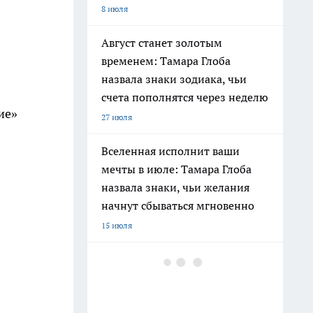
8 июля
Август станет золотым
временем: Тамара Глоба
назвала знаки зодиака, чьи
счета пополнятся через неделю
ие»
27 июля
Вселенная исполнит ваши
мечты в июле: Тамара Глоба
назвала знаки, чьи желания
начнут сбываться мгновенно
15 июля
Ленинград окружен реками и
каналами: историк раскрыл
печальную причину почему