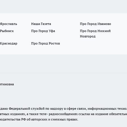
 Ярославль
Наша Газета
Про Город Иваново
 Рыбинск
Про Город Уфа
Про Город Нижний
Новгород
 Краснодар
Про Город Ростов
нтиновна
. выдано Федеральной службой по надзору в сфере связи, информационных тех
атных изданиях, а также теле- радиосообщениях ссылка на издание обязатель
одательства РФ об авторских и смежных правах.