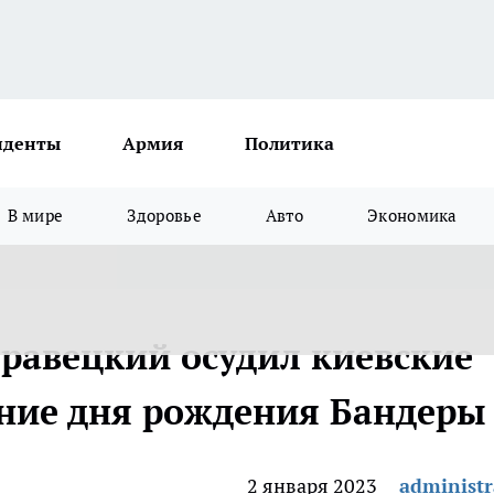
иденты
Армия
Политика
В мире
Здоровье
Авто
Экономика
равецкий осудил киевские
ание дня рождения Бандеры
2 января 2023
administr