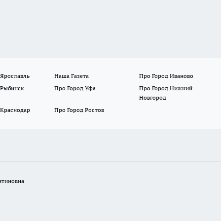
 Ярославль
Наша Газета
Про Город Иваново
 Рыбинск
Про Город Уфа
Про Город Нижний
Новгород
 Краснодар
Про Город Ростов
нтиновна