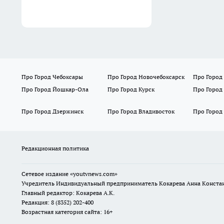
Про Город Чебоксары
Про Город Новочебоксарск
Про Город
Про Город Йошкар-Ола
Про Город Курск
Про Город
Про Город Дзержинск
Про Город Владивосток
Про Город
Редакционная политика
Сетевое издание
«youtvnews.com»
Учредитель Индивидуальный предприниматель Кокарева Анна Конста
Главный редактор: Кокарева А.К.
Редакция: 8 (8352) 202-400
Возрастная категория сайта: 16+