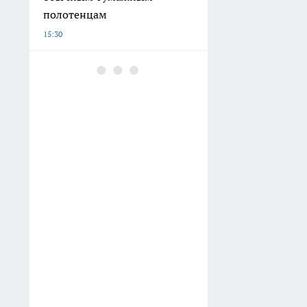
ввести единые правила и
проверки для всех
аттракционов
15:15
Забыла про другие рецепты:
эти огурцы стоят годами без
вздутых крышек и
разлетаются за пару минут
14:50