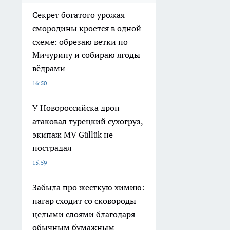
вёдрами
16:50
У Новороссийска дрон
атаковал турецкий сухогруз,
экипаж MV Güllük не
пострадал
15:59
Забыла про жесткую химию:
нагар сходит со сковороды
целыми слоями благодаря
обычным бумажным
полотенцам
15:30
Единая Россия предложила