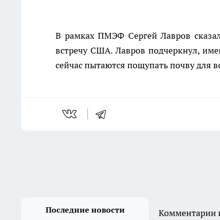
В рамках ПМЭФ Сергей Лавров сказал
встречу США. Лавров подчеркнул, им
сейчас пытаются пощупать почву для в
Последние новости
Комментарии н
Секрет богатого урожая
смородины кроется в одной
схеме: обрезаю ветки по
Мичурину и собираю ягоды