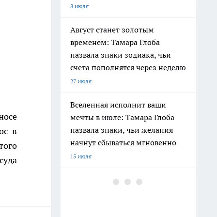
8 июля
Август станет золотым
временем: Тамара Глоба
назвала знаки зодиака, чьи
счета пополнятся через неделю
27 июля
Вселенная исполнит ваши
носе
мечты в июле: Тамара Глоба
назвала знаки, чьи желания
ос в
начнут сбываться мгновенно
того
15 июля
суда
В Хибинах нашли новый
минерал с иттрием —
«Кольский ашкрофтин»