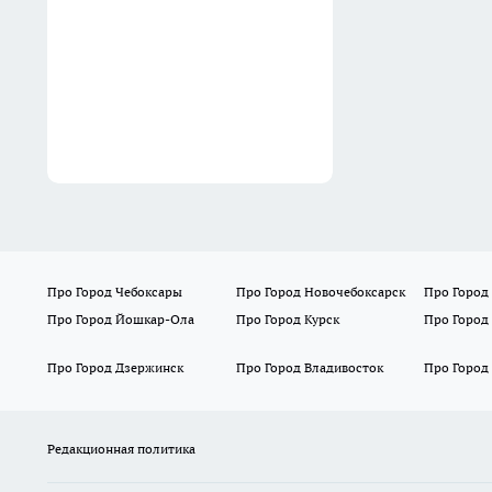
Про Город Чебоксары
Про Город Новочебоксарск
Про Город
Про Город Йошкар-Ола
Про Город Курск
Про Город
Про Город Дзержинск
Про Город Владивосток
Про Город
Редакционная политика