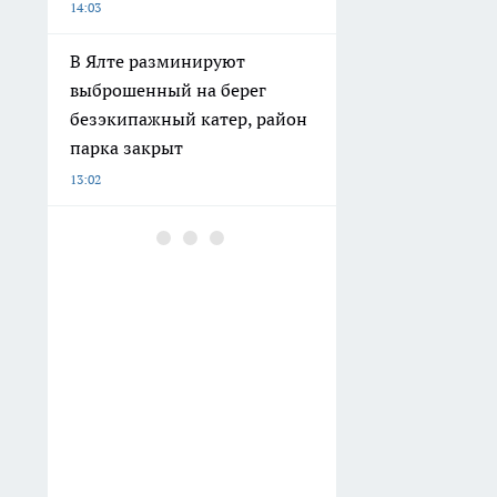
14:03
В Ялте разминируют
выброшенный на берег
безэкипажный катер, район
парка закрыт
13:02
Хватит переплачивать за
канцелярию: как вернуть
часть денег за сборы
ребенка в школу в 2026 году
11:10
Во время удара по Киеву
Зеленского срочно укрыли в
бункере на Банковой
11:03