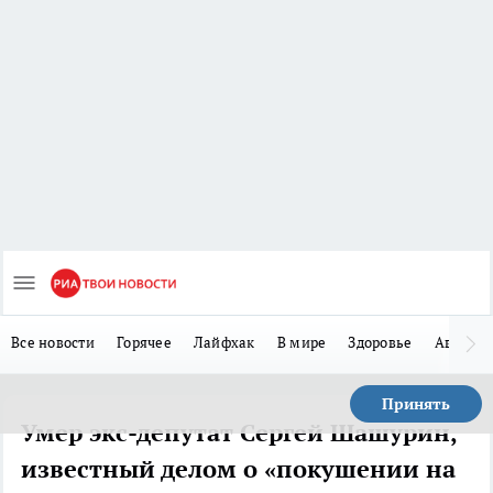
Все новости
Горячее
Лайфхак
В мире
Здоровье
Авто
Принять
Умер экс-депутат Сергей Шашурин,
известный делом о «покушении на