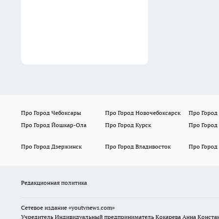
Про Город Чебоксары
Про Город Новочебоксарск
Про Город
Про Город Йошкар-Ола
Про Город Курск
Про Город
Про Город Дзержинск
Про Город Владивосток
Про Город
Редакционная политика
Сетевое издание
«youtvnews.com»
Учредитель Индивидуальный предприниматель Кокарева Анна Конста