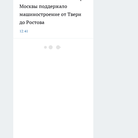
Москвы поддержало
машиностроение от Твери
до Ростова
12:41
Карелин заявил о
доступности спорта для
миллионов благодаря
программам «Единой
России»
12:15
Bloomberg: Турция
ограничила судоходство в
Черном море из-за рисков
для судов
11:15