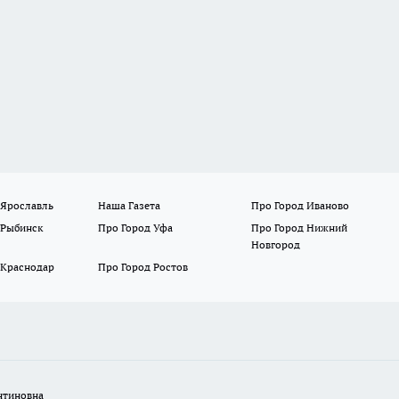
 Ярославль
Наша Газета
Про Город Иваново
 Рыбинск
Про Город Уфа
Про Город Нижний
Новгород
 Краснодар
Про Город Ростов
нтиновна