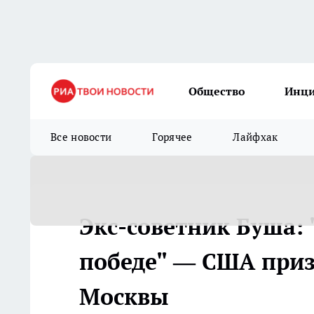
Общество
Инц
Все новости
Горячее
Лайфхак
Экс-советник Буша: 
победе" — США приз
Москвы