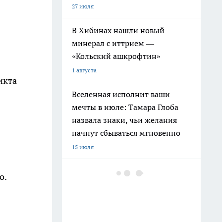
27 июля
В Хибинах нашли новый
минерал с иттрием —
«Кольский ашкрофтин»
1 августа
икта
Вселенная исполнит ваши
мечты в июле: Тамара Глоба
назвала знаки, чьи желания
начнут сбываться мгновенно
15 июля
Ленинград окружен реками и
о.
каналами: историк раскрыл
печальную причину почему
рыба не спасла город от голода