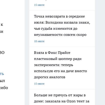
15 июля
Точка невозврата в середине
июля: Володина назвала знаки,
 к
чья судьба изменится до
ми
неузнаваемости совсем скоро
18 июля
СВО
Взяла в Фикс Прайсе
пластиковый шоппер ради
эксперимента: теперь
использую его на даче вместо
ть
дорогих аналогов
был
15 июля
либо
Больше не прячусь от жары в
доме: заказала на Ozon тент за