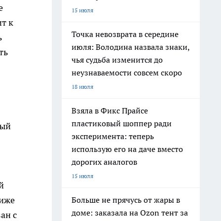
е
15 июля
т к
Точка невозврата в середине
ь
июля: Володина назвала знаки,
ть
чья судьба изменится до
неузнаваемости совсем скоро
18 июля
Взяла в Фикс Прайсе
пластиковый шоппер ради
рый
эксперимента: теперь
использую его на даче вместо
дорогих аналогов
15 июля
й
ниже
Больше не прячусь от жары в
доме: заказала на Ozon тент за
ан с