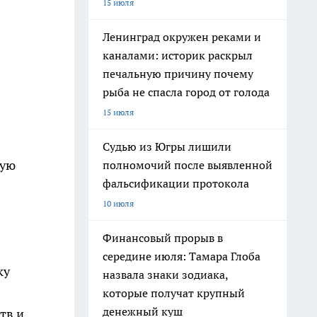
15 июля
Ленинград окружен реками и
каналами: историк раскрыл
печальную причину почему
рыба не спасла город от голода
15 июля
Судью из Югры лишили
ную
полномочий после выявленной
фальсификации протокола
10 июля
Финансовый прорыв в
середине июля: Тамара Глоба
ку
назвала знаки зодиака,
которые получат крупный
денежный куш
тв и