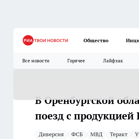
Общество
Инц
Все новости
Горячее
Лайфхак
В Оренбургской обла
поезд с продукцией
Диверсия
ФСБ
МВД
Теракт
У