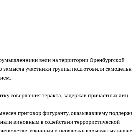
лоумышленники вели на территории Оренбургской
го замысла участники группы подготовили самодель
жием.
тку совершения теракта, задержав причастных лиц.
вынесен приговор фигуранту, оказывавшему поддерж
нали виновным в содействии террористической
роизводстве, хранении и перевозке взрывчатых вещес