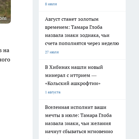
8 июля
com
Август станет золотым
временем: Тамара Глоба
назвала знаки зодиака, чьи
счета пополнятся через неделю
в на
27 июля
ного
В Хибинах нашли новый
минерал с иттрием —
«Кольский ашкрофтин»
1 августа
Вселенная исполнит ваши
мечты в июле: Тамара Глоба
назвала знаки, чьи желания
начнут сбываться мгновенно