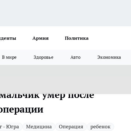
иденты
Армия
Политика
В мире
Здоровье
Авто
Экономика
мальчик умер после
 операции
 - Югра
Медицина
Операция
ребенок