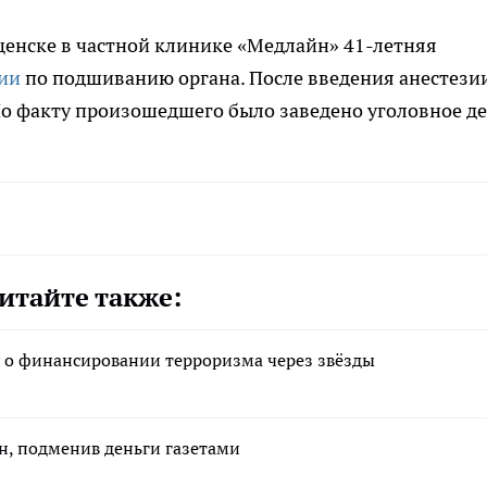
щенске в частной клинике «Медлайн» 41-летняя
ции
по подшиванию органа. После введения анестези
По факту произошедшего было заведено уголовное де
итайте также:
у о финансировании терроризма через звёзды
лн, подменив деньги газетами