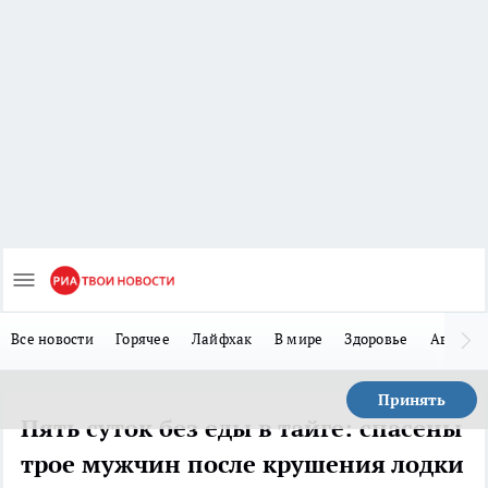
Все новости
Горячее
Лайфхак
В мире
Здоровье
Авто
Принять
Пять суток без еды в тайге: спасены
трое мужчин после крушения лодки