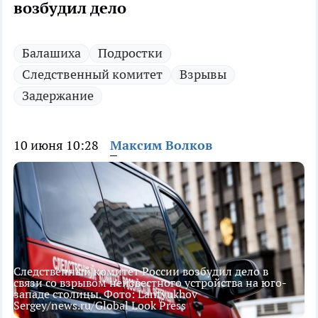
возбудил дело
Балашиха
Подростки
Следственный комитет
Взрывы
Задержание
10 июня 10:28
Максим Волков
Следственный комитет России возбудил дело в
связи со взрывом неизвестного устройства на юго-
западе столицы. Фото: Lantyukhov
Sergey/news.ru/Global Look Press