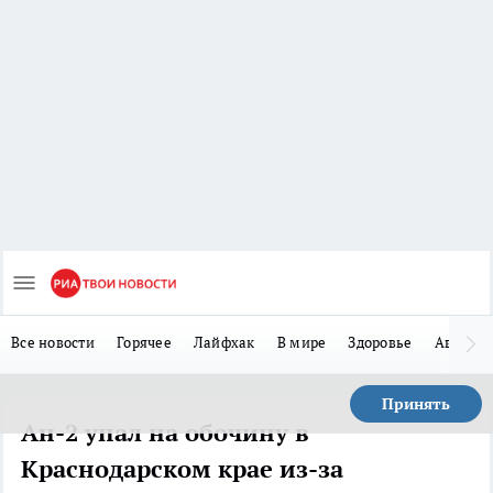
Все новости
Горячее
Лайфхак
В мире
Здоровье
Авто
Принять
Ан-2 упал на обочину в
Краснодарском крае из-за