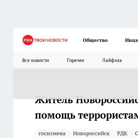
Общество
Инц
Все новости
Горячее
Лайфхак
Житель Новороссийск
помощь террориста
госизмена
Новороссийск
РДК
С