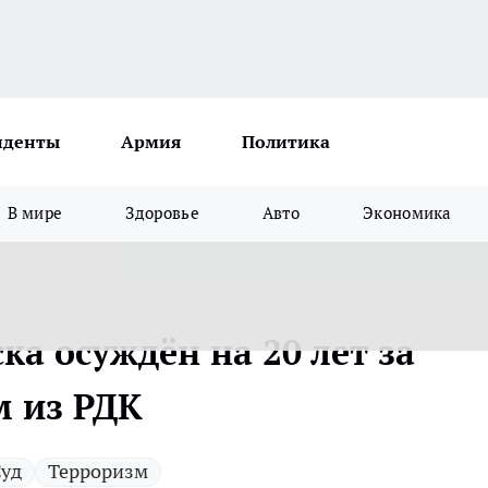
иденты
Армия
Политика
В мире
Здоровье
Авто
Экономика
а осуждён на 20 лет за
м из РДК
уд
Терроризм