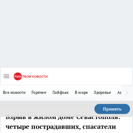
Все новости
Горячее
Лайфхак
В мире
Здоровье
Авто
Принять
Взрыв в жилом доме Севастополя:
четыре пострадавших, спасатели