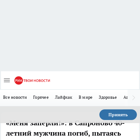
Все новости
Горячее
Лайфхак
В мире
Здоровье
Авто
Принять
«Меня заперли!»: в Сапроново 40-
летний мужчина погиб, пытаясь