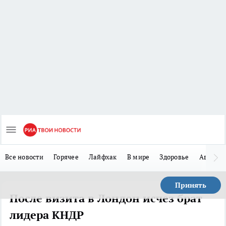
Все новости
Горячее
Лайфхак
В мире
Здоровье
Авто
Принять
После визита в Лондон исчез брат
лидера КНДР