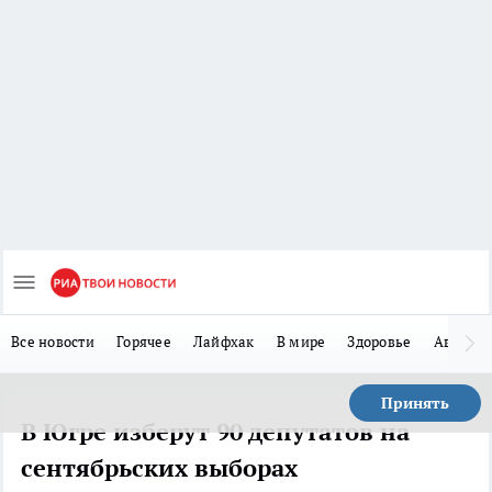
Все новости
Горячее
Лайфхак
В мире
Здоровье
Авто
Принять
В Югре изберут 90 депутатов на
сентябрьских выборах