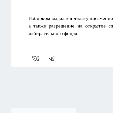
Избирком выдал кандидату письменно
а также разрешение на открытие сп
избирательного фонда.
Последние новости
Комментарии н
МЧС предупредило о жаре
до 35 градусов на востоке
Подмосковья днем 7 августа
07:29