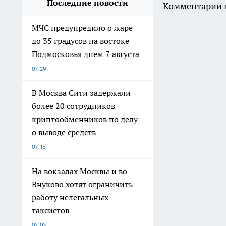
В Москва Сити задержали
более 20 сотрудников
криптообменников по делу
о выводе средств
07:15
На вокзалах Москвы и во
Внуково хотят ограничить
работу нелегальных
таксистов
07:03
Sony начала предупреждать
покупателей PS5 о переходе
на цифровые игры с 2028
года