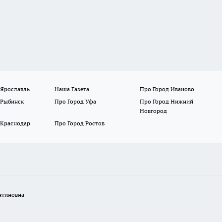
 Ярославль
Наша Газета
Про Город Иваново
 Рыбинск
Про Город Уфа
Про Город Нижний
Новгород
 Краснодар
Про Город Ростов
нтиновна