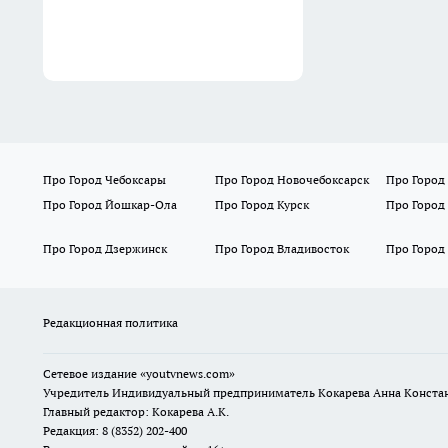
Про Город Чебоксары
Про Город Новочебоксарск
Про Город
Про Город Йошкар-Ола
Про Город Курск
Про Город
Про Город Дзержинск
Про Город Владивосток
Про Город
Редакционная политика
Сетевое издание
«youtvnews.com»
Учредитель Индивидуальный предприниматель Кокарева Анна Конста
Главный редактор: Кокарева А.К.
Редакция: 8 (8352) 202-400