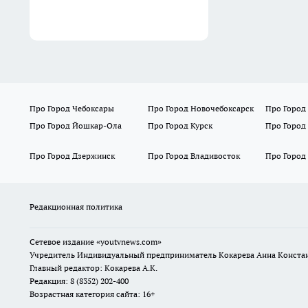
Про Город Чебоксары
Про Город Новочебоксарск
Про Город
Про Город Йошкар-Ола
Про Город Курск
Про Город
Про Город Дзержинск
Про Город Владивосток
Про Город
Редакционная политика
Сетевое издание
«youtvnews.com»
Учредитель Индивидуальный предприниматель Кокарева Анна Конста
Главный редактор: Кокарева А.К.
Редакция: 8 (8352) 202-400
Возрастная категория сайта: 16+