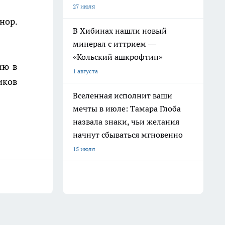
27 июля
нор.
В Хибинах нашли новый
минерал с иттрием —
«Кольский ашкрофтин»
ию в
1 августа
иков
Вселенная исполнит ваши
мечты в июле: Тамара Глоба
назвала знаки, чьи желания
начнут сбываться мгновенно
15 июля