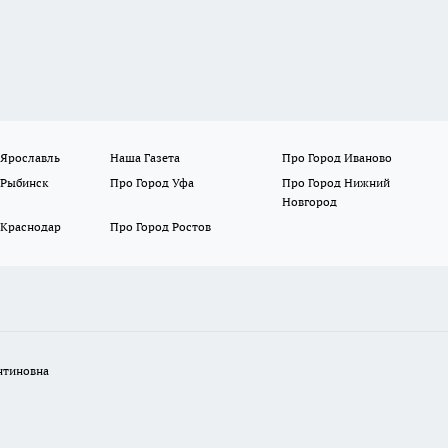
 Ярославль
Наша Газета
Про Город Иваново
 Рыбинск
Про Город Уфа
Про Город Нижний
Новгород
 Краснодар
Про Город Ростов
нтиновна