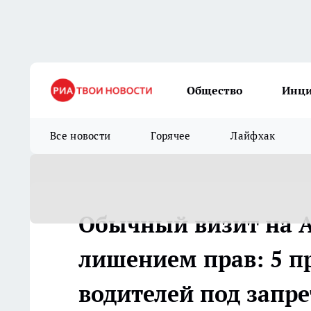
Общество
Инц
Все новости
Горячее
Лайфхак
Обычный визит на А
лишением прав: 5 п
водителей под запр