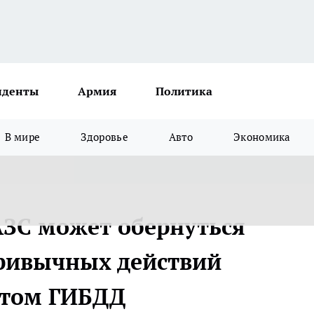
иденты
Армия
Политика
В мире
Здоровье
Авто
Экономика
ЗС может обернуться
ривычных действий
етом ГИБДД