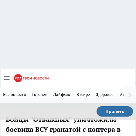
Все новости
Горячее
Лайфхак
В мире
Здоровье
Авто
Принять
Бойцы "Отважных" уничтожили
боевика ВСУ гранатой с коптера в