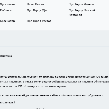
 Ярославль
Наша Газета
Про Город Иваново
 Рыбинск
Про Город Уфа
Про Город Нижний
Новгород
 Краснодар
Про Город Ростов
нтиновна
. выдано Федеральной службой по надзору в сфере связи, информационных тех
атных изданиях, а также теле- радиосообщениях ссылка на издание обязатель
одательства РФ об авторских и смежных правах.
лы пользователей, размещенные на сайте youtvnews.com и его субдоменах.
зователей