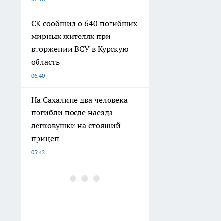
СК сообщил о 640 погибших
мирных жителях при
вторжении ВСУ в Курскую
область
06:40
На Сахалине два человека
погибли после наезда
легковушки на стоящий
прицеп
03:42
Магнит для окружающих:
всего четыре знака зодиака
обладают врожденным
даром очаровывать с первой