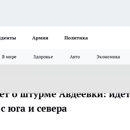
иденты
Армия
Политика
В мире
Здоровье
Авто
Экономика
ет о штурме Авдеевки: иде
с юга и севера