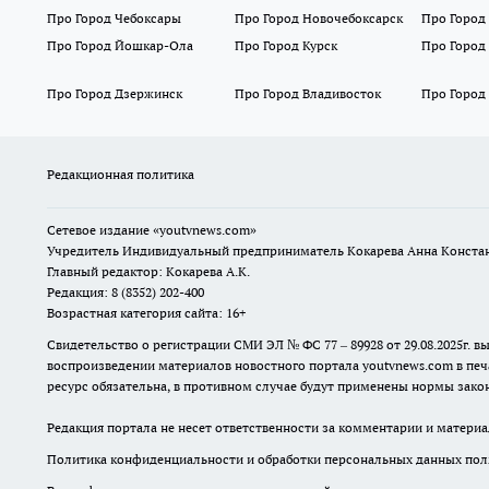
Про Город Чебоксары
Про Город Новочебоксарск
Про Город
Про Город Йошкар-Ола
Про Город Курск
Про Город
Про Город Дзержинск
Про Город Владивосток
Про Город
Редакционная политика
Сетевое издание
«youtvnews.com»
Учредитель Индивидуальный предприниматель Кокарева Анна Конста
Главный редактор: Кокарева А.К.
Редакция: 8 (8352) 202-400
Возрастная категория сайта: 16+
Свидетельство о регистрации СМИ ЭЛ № ФС 77 – 89928 от 29.08.2025г
воспроизведении материалов новостного портала youtvnews.com в печ
ресурс обязательна, в противном случае будут применены нормы закон
Редакция портала не несет ответственности за комментарии и материа
Политика конфиденциальности и обработки персональных данных поль