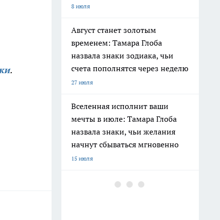
8 июля
Август станет золотым
временем: Тамара Глоба
назвала знаки зодиака, чьи
счета пополнятся через неделю
ки
.
27 июля
Вселенная исполнит ваши
мечты в июле: Тамара Глоба
назвала знаки, чьи желания
начнут сбываться мгновенно
15 июля
Ленинград окружен реками и
каналами: историк раскрыл
печальную причину почему