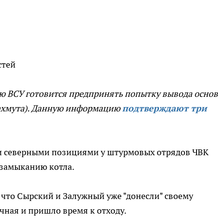
стей
ью ВСУ готовится предпринять попытку вывода осно
Бахмута). Данную информацию
подтверждают три
и северными позициями у штурмовых отрядов ЧВК
 замыканию котла.
, что Сырский и Залужный уже "донесли" своему
чная и пришло время к отходу.