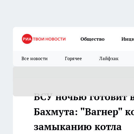
Общество
Инц
Все новости
Горячее
Лайфхак
ВСУ ночью готовит 
Бахмута: "Вагнер" 
замыканию котла