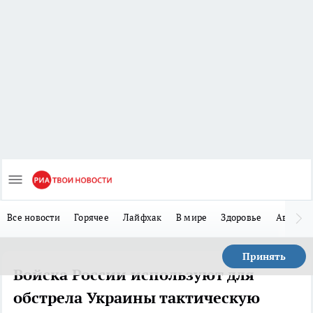
Все новости
Горячее
Лайфхак
В мире
Здоровье
Авто
Принять
Войска России используют для
обстрела Украины тактическую