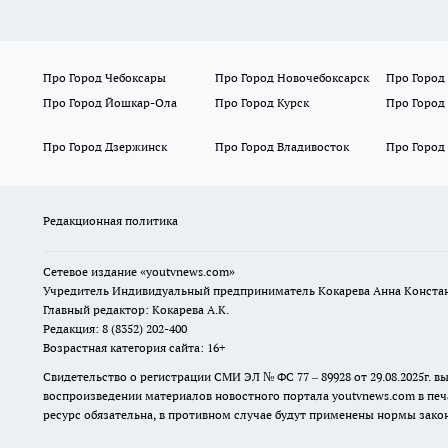
Про Город Чебоксары
Про Город Новочебоксарск
Про Город
Про Город Йошкар-Ола
Про Город Курск
Про Город
Про Город Дзержинск
Про Город Владивосток
Про Город
Редакционная политика
Сетевое издание
«youtvnews.com»
Учредитель Индивидуальный предприниматель Кокарева Анна Конста
Главный редактор: Кокарева А.К.
Редакция: 8 (8352) 202-400
Возрастная категория сайта: 16+
Свидетельство о регистрации СМИ ЭЛ № ФС 77 – 89928 от 29.08.2025г
воспроизведении материалов новостного портала youtvnews.com в печ
ресурс обязательна, в противном случае будут применены нормы закон