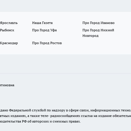
 Ярославль
Наша Газета
Про Город Иваново
 Рыбинск
Про Город Уфа
Про Город Нижний
Новгород
 Краснодар
Про Город Ростов
нтиновна
. выдано Федеральной службой по надзору в сфере связи, информационных тех
атных изданиях, а также теле- радиосообщениях ссылка на издание обязатель
одательства РФ об авторских и смежных правах.