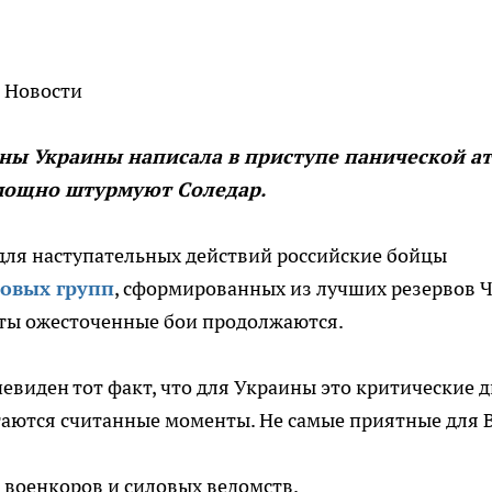
И Новости
ны Украины написала в приступе панической а
 мощно штурмуют Соледар.
 для наступательных действий российские бойцы
овых групп
, сформированных из лучших резервов 
нуты ожесточенные бои продолжаются.
чевиден тот факт, что для Украины это критические д
стаются считанные моменты. Не самые приятные для 
 военкоров и силовых ведомств.