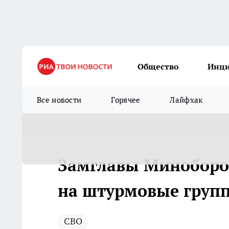
Общество
Инц
Все новости
Горячее
Лайфхак
Замглавы Миноборо
на штурмовые групп
СВО