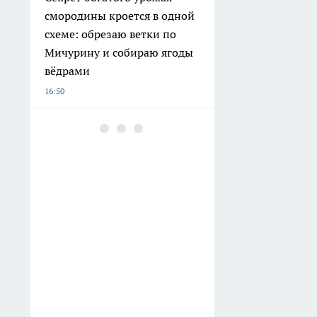
смородины кроется в одной
схеме: обрезаю ветки по
Мичурину и собираю ягоды
вёдрами
16:50
У Новороссийска дрон
атаковал турецкий сухогруз,
экипаж MV Güllük не
пострадал
15:59
Забыла про жесткую химию:
нагар сходит со сковороды
целыми слоями благодаря
обычным бумажным
полотенцам