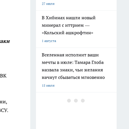
27 июля
В Хибинах нашли новый
минерал с иттрием —
«Кольский ашкрофтин»
таки
1 августа
Вселенная исполнит ваши
мечты в июле: Тамара Глоба
назвала знаки, чьи желания
ЧВК
начнут сбываться мгновенно
15 июля
Ленинград окружен реками и
ни,
каналами: историк раскрыл
ВСУ.
печальную причину почему
рыба не спасла город от голода