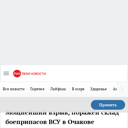
Все новости
Горячее
Лайфхак
В мире
Здоровье
Авто
Принять
Мощнейший взрыв, поражён склад
боеприпасов ВСУ в Очакове