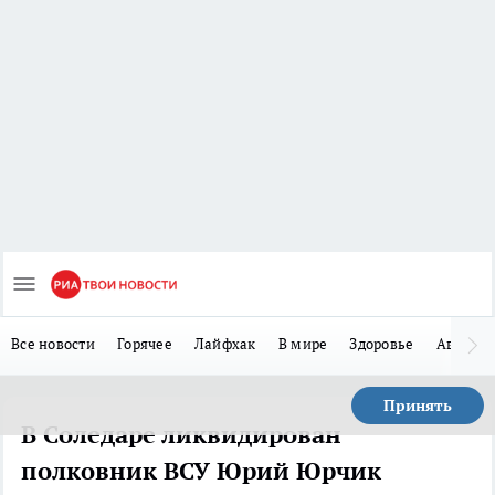
Все новости
Горячее
Лайфхак
В мире
Здоровье
Авто
Принять
В Соледаре ликвидирован
полковник ВСУ Юрий Юрчик