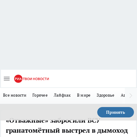
Все новости
Горячее
Лайфхак
В мире
Здоровье
Авто
Принять
«Отважные» забросили ВСУ
гранатомётный выстрел в дымоход