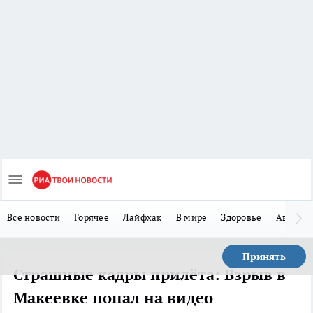
Все новости
Горячее
Лайфхак
В мире
Здоровье
Авто
Принять
Страшные кадры прилёта: Взрыв в
Макеевке попал на видео