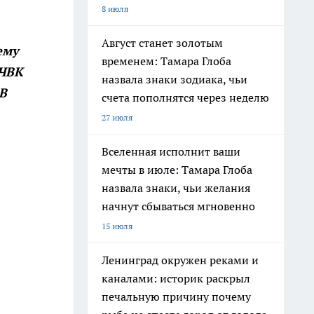
8 июля
Август станет золотым
ему
временем: Тамара Глоба
 ЧВК
назвала знаки зодиака, чьи
В
счета пополнятся через неделю
27 июля
Вселенная исполнит ваши
мечты в июле: Тамара Глоба
назвала знаки, чьи желания
начнут сбываться мгновенно
15 июля
Ленинград окружен реками и
каналами: историк раскрыл
печальную причину почему