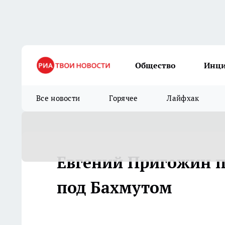
Общество
Инц
Все новости
Горячее
Лайфхак
Евгений Пригожин п
под Бахмутом