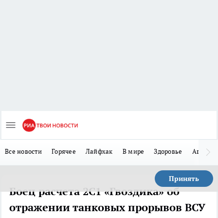
Все новости
Горячее
Лайфхак
В мире
Здоровье
Авто
Принять
Боец расчета 2С1 «Гвоздика» об
отражении танковых прорывов ВСУ