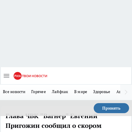
Все новости
Горячее
Лайфхак
В мире
Здоровье
Авто
Принять
Глава ЧВК "Вагнер" Евгений
Пригожин сообщил о скором