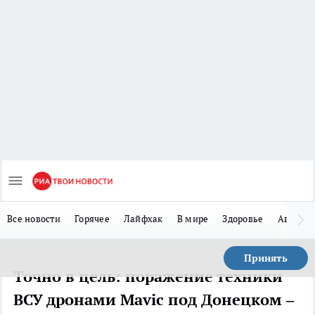
Все новости
Горячее
Лайфхак
В мире
Здоровье
Авто
Принять
Точно в цель: поражение техники
ВСУ дронами Mavic под Донецком –