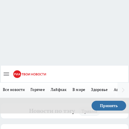
Все новости
Горячее
Лайфхак
В мире
Здоровье
Авто
Принять
Новости по тэгу
Травма