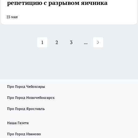
репетицию с разрывом яичника
23 мая
1
2
3
...
Про Город Чебоксары
Про Город Новочебоксарск
Про Город Ярославль
Наша Газета
Про Город Иваново