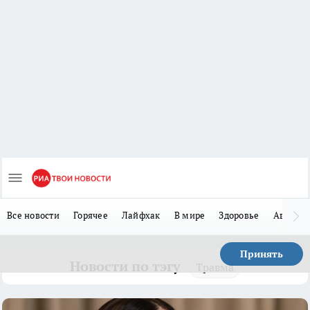
Все новости
Горячее
Лайфхак
В мире
Здоровье
Авто
Принять
Новости по тэгу
Травма